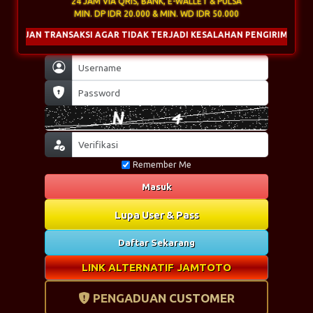
24 JAM VIA QRIS, BANK, E-WALLET & PULSA
MIN. DP IDR 20.000 & MIN. WD IDR 50.000
TUJUAN TRANSAKSI AGAR TIDAK TERJADI KESALAHAN PENGIRIMAN & GU
Remember Me
Masuk
Lupa User & Pass
Daftar Sekarang
LINK ALTERNATIF JAMTOTO
PENGADUAN CUSTOMER