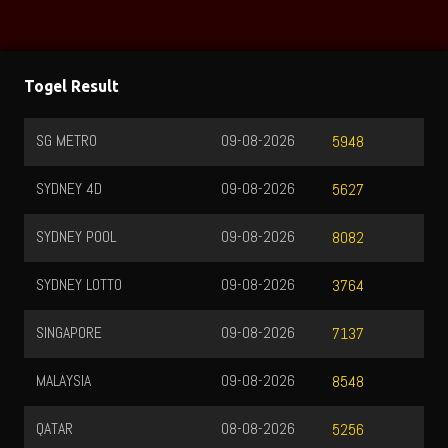
Togel Result
SG METRO
09-08-2026
5948
SYDNEY 4D
09-08-2026
5627
SYDNEY POOL
09-08-2026
8082
SYDNEY LOTTO
09-08-2026
3764
SINGAPORE
09-08-2026
7137
MALAYSIA
09-08-2026
8548
QATAR
08-08-2026
5256