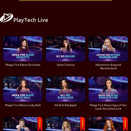
PlayTech Live
Mega Fire Blaze Roulette
Sicbo Deluxe
Adventure Beyond
Wonderland
Mega Fire Blaze Lucky Ball
All-Bet Blackjack
Mega Fire Blaze Age of the
Gods Roulette Live