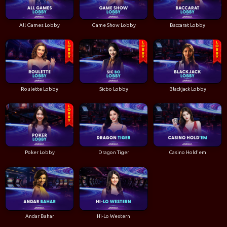
All Games Lobby
Game Show Lobby
Baccarat Lobby
Roulette Lobby
Sicbo Lobby
Blackjack Lobby
Poker Lobby
Dragon Tiger
Casino Hold'em
Andar Bahar
Hi-Lo Western