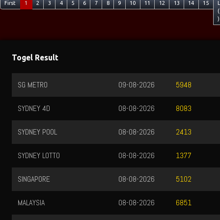
First
1
2
3
4
5
6
7
8
9
10
11
12
13
14
15
(
)
Togel Result
SG METRO
09-08-2026
5948
SYDNEY 4D
08-08-2026
8083
SYDNEY POOL
08-08-2026
2413
SYDNEY LOTTO
08-08-2026
1377
SINGAPORE
08-08-2026
5102
MALAYSIA
08-08-2026
6851