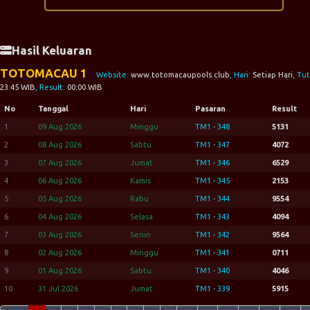
Hasil Keluaran
TOTOMACAU 1
Website:
www.totomacaupools.club
, Hari:
Setiap Hari
, Tu
23:45 WIB
, Result:
00:00 WIB
No
Tanggal
Hari
Pasaran
Result
1
09 Aug 2026
Minggu
TM1 - 348
5131
2
08 Aug 2026
Sabtu
TM1 - 347
4072
3
07 Aug 2026
Jumat
TM1 - 346
6529
4
06 Aug 2026
Kamis
TM1 - 345
2153
5
05 Aug 2026
Rabu
TM1 - 344
9554
6
04 Aug 2026
Selasa
TM1 - 343
4094
7
03 Aug 2026
Senin
TM1 - 342
9564
8
02 Aug 2026
Minggu
TM1 - 341
0711
9
01 Aug 2026
Sabtu
TM1 - 340
4046
10
31 Jul 2026
Jumat
TM1 - 339
5915