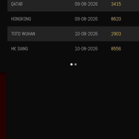
QATAR
09-08-2026
3415
HONGKONG
09-08-2026
8620
TOTO WUHAN
10-08-2026
2903
HK SIANG
10-08-2026
8556